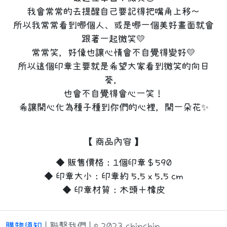
我會常常的去提醒自己要記得把嘴角上移～
所以我常常看到哪個人、或是哪一個美好畫面就會
跟著一起微笑💛
常常笑，好像也讓心情會不自覺得變好💛
所以這個印章主要就是希望大家看到微笑的向日
葵，
也會不自覺得會心一笑！
希讓開心化為種子種到你們的心裡，開一朵花✨
【 商品內容 】
◆ 販售價格：1個印章＄590
◆ 印章大小：印章約 5.5 x 5.5 cm
◆ 印章材質：木頭＋橡皮
購物須知
| 聯繫我們 | © 2023 chinchin